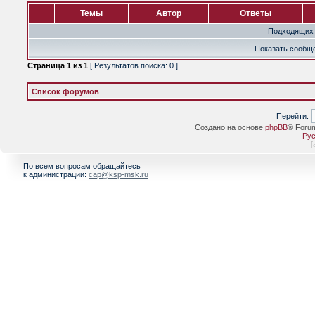
Темы
Автор
Ответы
Подходящих 
Показать сообще
Страница
1
из
1
[ Результатов поиска: 0 ]
Список форумов
Перейти:
Создано на основе
phpBB
® Foru
Рус
[
По всем вопросам обращайтесь
к администрации:
cap@ksp-msk.ru