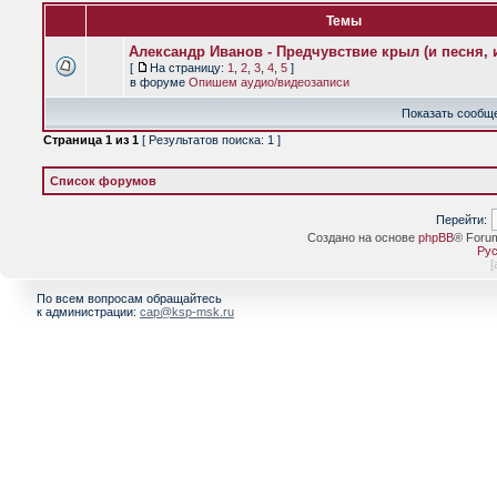
Темы
Александр Иванов - Предчувствие крыл (и песня, и
[
На страницу:
1
,
2
,
3
,
4
,
5
]
в форуме
Опишем аудио/видеозаписи
Показать сообще
Страница
1
из
1
[ Результатов поиска: 1 ]
Список форумов
Перейти:
Создано на основе
phpBB
® Foru
Рус
[
По всем вопросам обращайтесь
к администрации:
cap@ksp-msk.ru