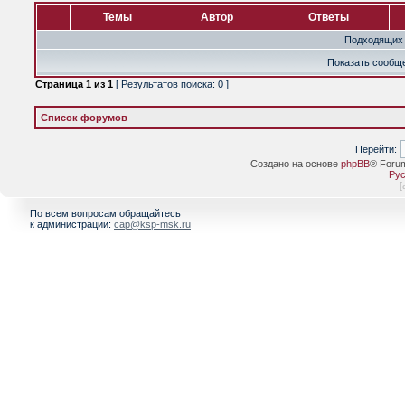
Темы
Автор
Ответы
Подходящих 
Показать сообще
Страница
1
из
1
[ Результатов поиска: 0 ]
Список форумов
Перейти:
Создано на основе
phpBB
® Foru
Рус
[
По всем вопросам обращайтесь
к администрации:
cap@ksp-msk.ru