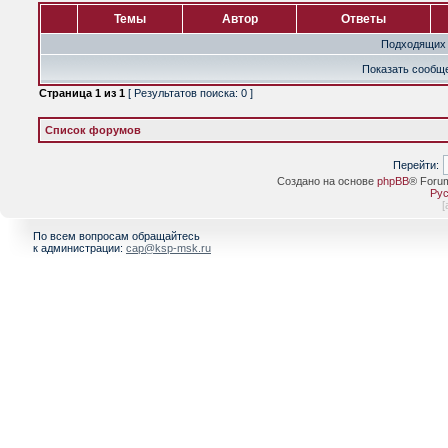
Темы
Автор
Ответы
Подходящих 
Показать сообще
Страница
1
из
1
[ Результатов поиска: 0 ]
Список форумов
Перейти:
Создано на основе
phpBB
® Foru
Рус
[
По всем вопросам обращайтесь
к администрации:
cap@ksp-msk.ru