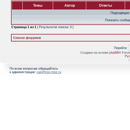
Темы
Автор
Ответы
Подходящих 
Показать сообще
Страница
1
из
1
[ Результатов поиска: 0 ]
Список форумов
Перейти:
Создано на основе
phpBB
® Foru
Рус
[
По всем вопросам обращайтесь
к администрации:
cap@ksp-msk.ru