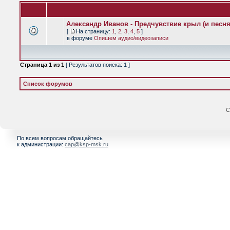
Александр Иванов - Предчувствие крыл (и песня,
[
На страницу:
1
,
2
,
3
,
4
,
5
]
в форуме
Опишем аудио/видеозаписи
Страница
1
из
1
[ Результатов поиска: 1 ]
Список форумов
С
По всем вопросам обращайтесь
к администрации:
cap@ksp-msk.ru