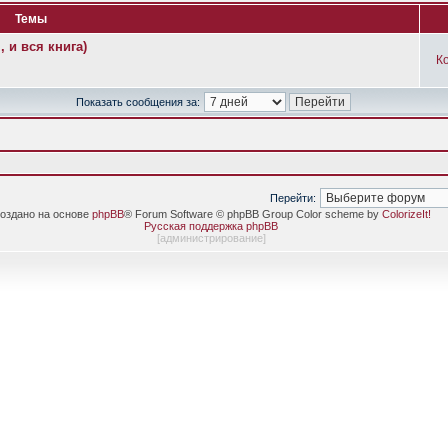
Темы
 и вся книга)
К
Показать сообщения за:
Перейти:
оздано на основе
phpBB
® Forum Software © phpBB Group Color scheme by
ColorizeIt!
Русская поддержка phpBB
[
администрирование
]