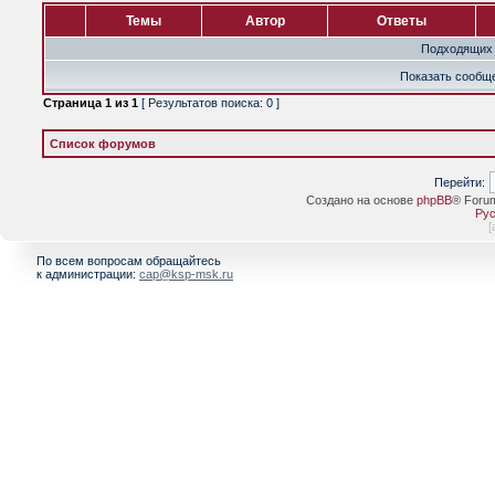
Темы
Автор
Ответы
Подходящих 
Показать сообще
Страница
1
из
1
[ Результатов поиска: 0 ]
Список форумов
Перейти:
Создано на основе
phpBB
® Foru
Рус
[
По всем вопросам обращайтесь
к администрации:
cap@ksp-msk.ru