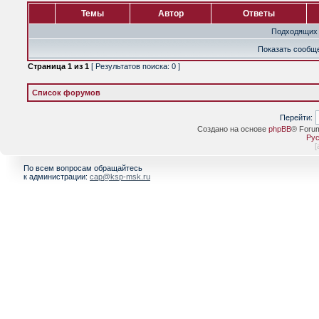
Темы
Автор
Ответы
Подходящих 
Показать сообще
Страница
1
из
1
[ Результатов поиска: 0 ]
Список форумов
Перейти:
Создано на основе
phpBB
® Foru
Рус
[
По всем вопросам обращайтесь
к администрации:
cap@ksp-msk.ru