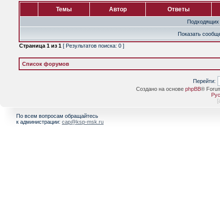
Темы
Автор
Ответы
Подходящих 
Показать сообще
Страница
1
из
1
[ Результатов поиска: 0 ]
Список форумов
Перейти:
Создано на основе
phpBB
® Foru
Рус
[
По всем вопросам обращайтесь
к администрации:
cap@ksp-msk.ru