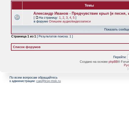
Темы
Александр Иванов - Предчувствие крыл (и песня, и
[
На страницу:
1
,
2
,
3
,
4
,
5
]
в форуме
Опишем аудио/видеозаписи
Показать сообще
Страница
1
из
1
[ Результатов поиска: 1 ]
Список форумов
Перейти:
Создано на основе
phpBB
® Foru
Рус
[
По всем вопросам обращайтесь
к администрации:
cap@ksp-msk.ru