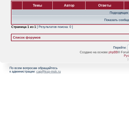
Темы
Автор
Ответы
Подходящих 
Показать сообще
Страница
1
из
1
[ Результатов поиска: 0 ]
Список форумов
Перейти:
Создано на основе
phpBB
® Foru
Рус
[
По всем вопросам обращайтесь
к администрации:
cap@ksp-msk.ru