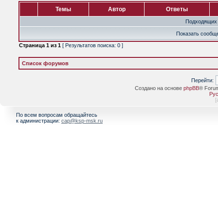
Темы
Автор
Ответы
Подходящих 
Показать сообще
Страница
1
из
1
[ Результатов поиска: 0 ]
Список форумов
Перейти:
Создано на основе
phpBB
® Foru
Рус
[
По всем вопросам обращайтесь
к администрации:
cap@ksp-msk.ru