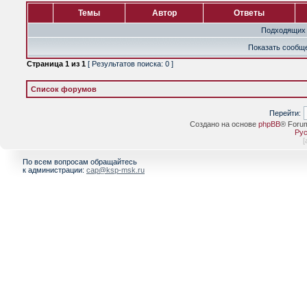
Темы
Автор
Ответы
Подходящих 
Показать сообще
Страница
1
из
1
[ Результатов поиска: 0 ]
Список форумов
Перейти:
Создано на основе
phpBB
® Foru
Рус
[
По всем вопросам обращайтесь
к администрации:
cap@ksp-msk.ru