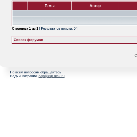
Темы
Автор
Страница
1
из
1
[ Результатов поиска: 0 ]
Список форумов
С
По всем вопросам обращайтесь
к администрации:
cap@ksp-msk.ru