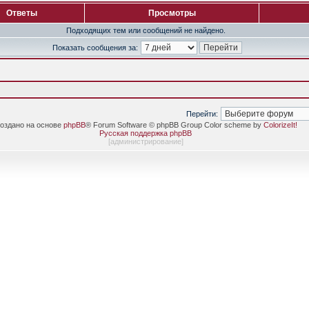
Ответы
Просмотры
Подходящих тем или сообщений не найдено.
Показать сообщения за:
Перейти:
оздано на основе
phpBB
® Forum Software © phpBB Group Color scheme by
ColorizeIt!
Русская поддержка phpBB
[
администрирование
]