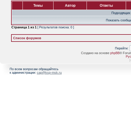
Темы
Автор
Ответы
Подходящих 
Показать сообще
Страница
1
из
1
[ Результатов поиска: 0 ]
Список форумов
Перейти:
Создано на основе
phpBB
® Foru
Рус
[
По всем вопросам обращайтесь
к администрации:
cap@ksp-msk.ru