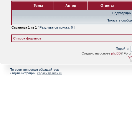
Темы
Автор
Ответы
Подходящих 
Показать сообще
Страница
1
из
1
[ Результатов поиска: 0 ]
Список форумов
Перейти:
Создано на основе
phpBB
® Foru
Рус
[
По всем вопросам обращайтесь
к администрации:
cap@ksp-msk.ru