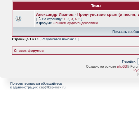
Темы
Александр Иванов - Предчувствие крыл (и песня, и
[
На страницу:
1
,
2
,
3
,
4
,
5
]
в форуме
Опишем аудио/видеозаписи
Показать сообще
Страница
1
из
1
[ Результатов поиска: 1 ]
Список форумов
Перейти:
Создано на основе
phpBB
® Foru
Рус
[
По всем вопросам обращайтесь
к администрации:
cap@ksp-msk.ru