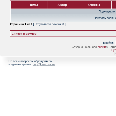
Темы
Автор
Ответы
Подходящих 
Показать сообще
Страница
1
из
1
[ Результатов поиска: 0 ]
Список форумов
Перейти:
Создано на основе
phpBB
® Foru
Рус
[
По всем вопросам обращайтесь
к администрации:
cap@ksp-msk.ru