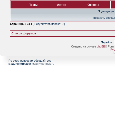
Темы
Автор
Ответы
Подходящих 
Показать сообще
Страница
1
из
1
[ Результатов поиска: 0 ]
Список форумов
Перейти:
Создано на основе
phpBB
® Foru
Рус
[
По всем вопросам обращайтесь
к администрации:
cap@ksp-msk.ru