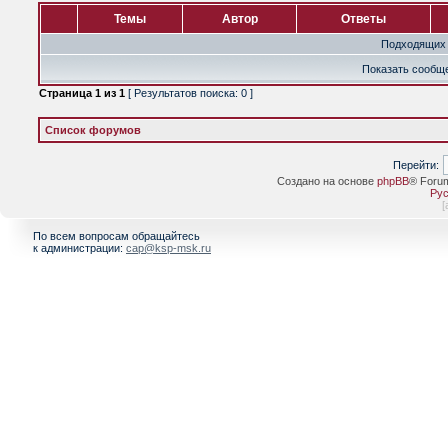
Темы
Автор
Ответы
Подходящих 
Показать сообще
Страница
1
из
1
[ Результатов поиска: 0 ]
Список форумов
Перейти:
Создано на основе
phpBB
® Foru
Рус
[
По всем вопросам обращайтесь
к администрации:
cap@ksp-msk.ru