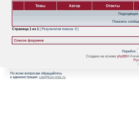
Темы
Автор
Ответы
Подходящих 
Показать сообще
Страница
1
из
1
[ Результатов поиска: 0 ]
Список форумов
Перейти:
Создано на основе
phpBB
® Foru
Рус
[
По всем вопросам обращайтесь
к администрации:
cap@ksp-msk.ru