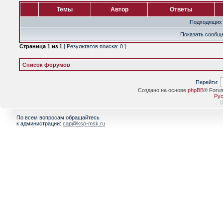
Темы
Автор
Ответы
Подходящих 
Показать сообще
Страница
1
из
1
[ Результатов поиска: 0 ]
Список форумов
Перейти:
Создано на основе
phpBB
® Foru
Рус
[
По всем вопросам обращайтесь
к администрации:
cap@ksp-msk.ru