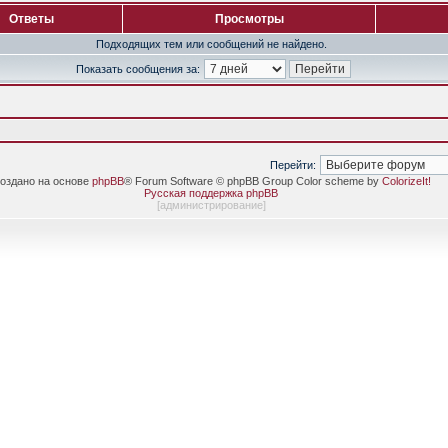
Ответы
Просмотры
Подходящих тем или сообщений не найдено.
Показать сообщения за:
Перейти:
оздано на основе
phpBB
® Forum Software © phpBB Group Color scheme by
ColorizeIt!
Русская поддержка phpBB
[
администрирование
]