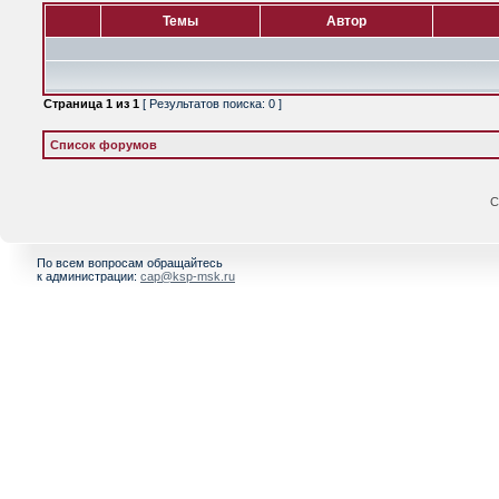
Темы
Автор
Страница
1
из
1
[ Результатов поиска: 0 ]
Список форумов
С
По всем вопросам обращайтесь
к администрации:
cap@ksp-msk.ru