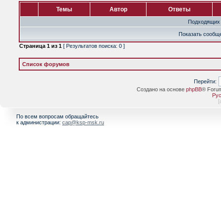
Темы
Автор
Ответы
Подходящих 
Показать сообще
Страница
1
из
1
[ Результатов поиска: 0 ]
Список форумов
Перейти:
Создано на основе
phpBB
® Foru
Рус
[
По всем вопросам обращайтесь
к администрации:
cap@ksp-msk.ru