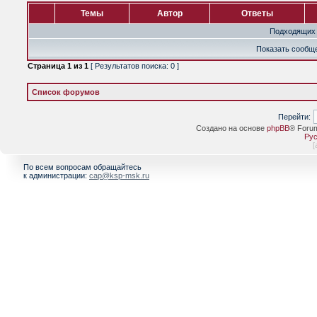
Темы
Автор
Ответы
Подходящих 
Показать сообще
Страница
1
из
1
[ Результатов поиска: 0 ]
Список форумов
Перейти:
Создано на основе
phpBB
® Foru
Рус
[
По всем вопросам обращайтесь
к администрации:
cap@ksp-msk.ru