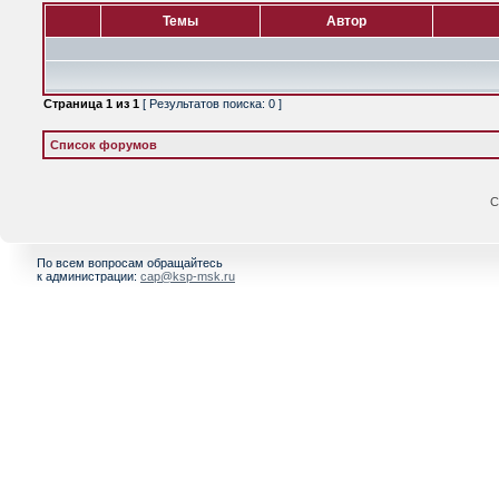
Темы
Автор
Страница
1
из
1
[ Результатов поиска: 0 ]
Список форумов
С
По всем вопросам обращайтесь
к администрации:
cap@ksp-msk.ru