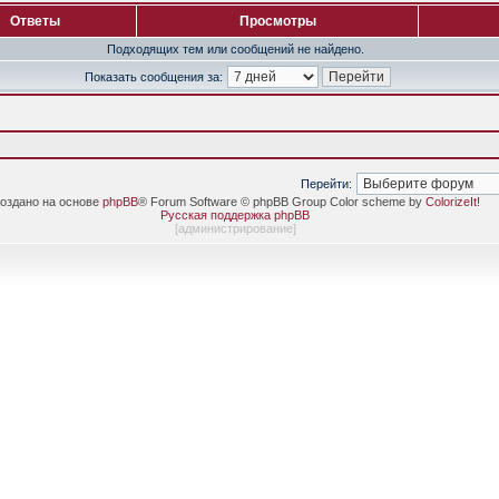
Ответы
Просмотры
Подходящих тем или сообщений не найдено.
Показать сообщения за:
Перейти:
оздано на основе
phpBB
® Forum Software © phpBB Group Color scheme by
ColorizeIt!
Русская поддержка phpBB
[
администрирование
]