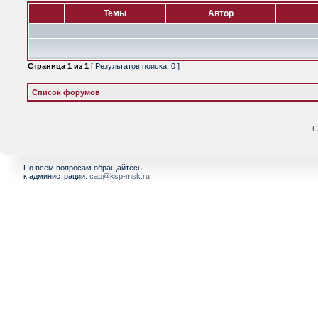
Темы
Автор
Страница
1
из
1
[ Результатов поиска: 0 ]
Список форумов
С
По всем вопросам обращайтесь
к администрации:
cap@ksp-msk.ru