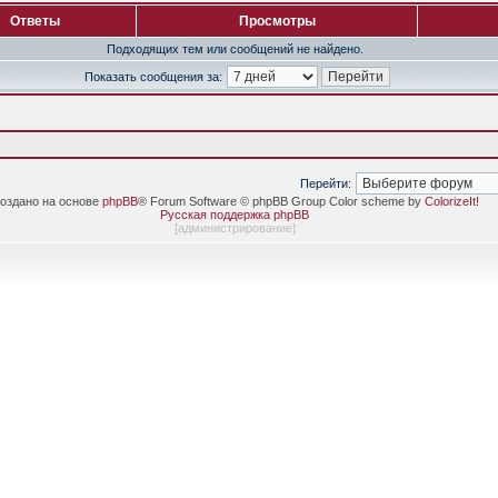
Ответы
Просмотры
Подходящих тем или сообщений не найдено.
Показать сообщения за:
Перейти:
оздано на основе
phpBB
® Forum Software © phpBB Group Color scheme by
ColorizeIt!
Русская поддержка phpBB
[
администрирование
]