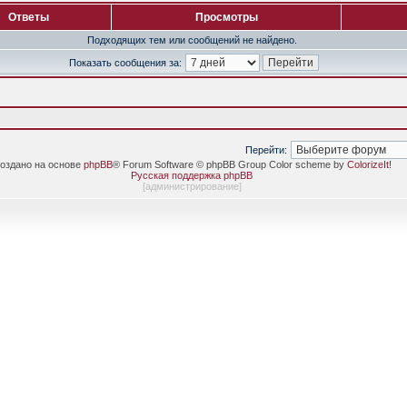
Ответы
Просмотры
Подходящих тем или сообщений не найдено.
Показать сообщения за:
Перейти:
оздано на основе
phpBB
® Forum Software © phpBB Group Color scheme by
ColorizeIt!
Русская поддержка phpBB
[
администрирование
]