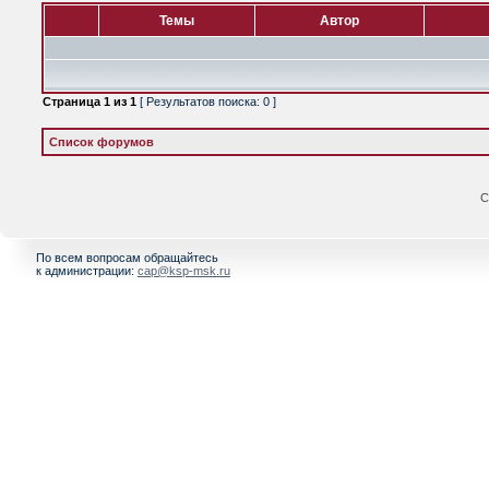
Темы
Автор
Страница
1
из
1
[ Результатов поиска: 0 ]
Список форумов
С
По всем вопросам обращайтесь
к администрации:
cap@ksp-msk.ru