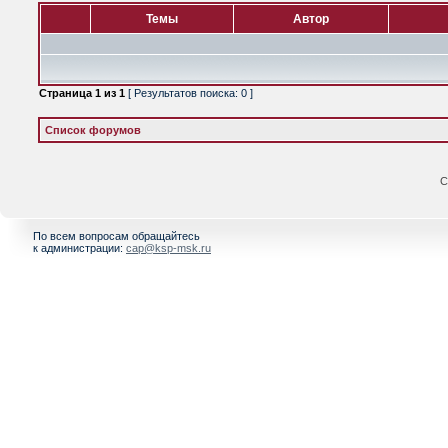
Темы
Автор
Страница
1
из
1
[ Результатов поиска: 0 ]
Список форумов
С
По всем вопросам обращайтесь
к администрации:
cap@ksp-msk.ru