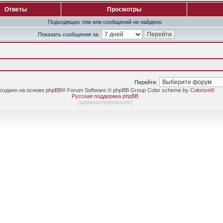
Ответы
Просмотры
Подходящих тем или сообщений не найдено.
Показать сообщения за:
Перейти:
оздано на основе
phpBB
® Forum Software © phpBB Group Color scheme by
ColorizeIt!
Русская поддержка phpBB
[
администрирование
]