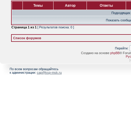
Темы
Автор
Ответы
Подходящих 
Показать сообще
Страница
1
из
1
[ Результатов поиска: 0 ]
Список форумов
Перейти:
Создано на основе
phpBB
® Foru
Рус
[
По всем вопросам обращайтесь
к администрации:
cap@ksp-msk.ru