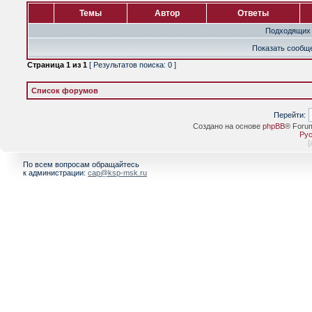
Темы
Автор
Ответы
Подходящих 
Показать сообще
Страница
1
из
1
[ Результатов поиска: 0 ]
Список форумов
Перейти:
Создано на основе
phpBB
® Foru
Рус
[
По всем вопросам обращайтесь
к администрации:
cap@ksp-msk.ru