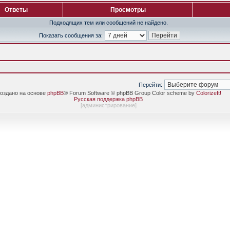
Ответы
Просмотры
Подходящих тем или сообщений не найдено.
Показать сообщения за:
Перейти:
оздано на основе
phpBB
® Forum Software © phpBB Group Color scheme by
ColorizeIt!
Русская поддержка phpBB
[
администрирование
]