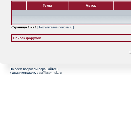
Темы
Автор
Страница
1
из
1
[ Результатов поиска: 0 ]
Список форумов
С
По всем вопросам обращайтесь
к администрации:
cap@ksp-msk.ru