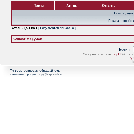
Темы
Автор
Ответы
Подходящих 
Показать сообще
Страница
1
из
1
[ Результатов поиска: 0 ]
Список форумов
Перейти:
Создано на основе
phpBB
® Foru
Рус
[
По всем вопросам обращайтесь
к администрации:
cap@ksp-msk.ru