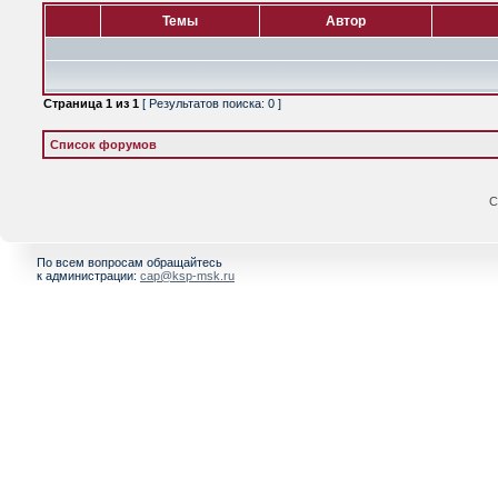
Темы
Автор
Страница
1
из
1
[ Результатов поиска: 0 ]
Список форумов
С
По всем вопросам обращайтесь
к администрации:
cap@ksp-msk.ru