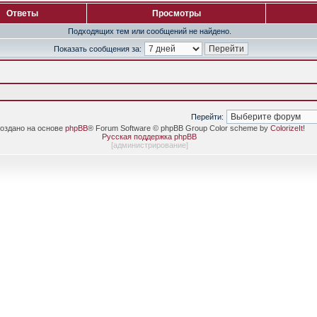
Ответы
Просмотры
Подходящих тем или сообщений не найдено.
Показать сообщения за:
Перейти:
оздано на основе
phpBB
® Forum Software © phpBB Group Color scheme by
ColorizeIt!
Русская поддержка phpBB
[
администрирование
]