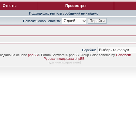
Ответы
Просмотры
Подходящих тем или сообщений не найдено.
Показать сообщения за:
Перейти:
оздано на основе
phpBB
® Forum Software © phpBB Group Color scheme by
ColorizeIt!
Русская поддержка phpBB
[
администрирование
]