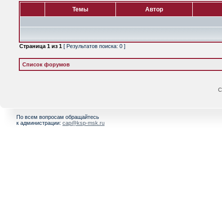
Темы
Автор
Страница
1
из
1
[ Результатов поиска: 0 ]
Список форумов
С
По всем вопросам обращайтесь
к администрации:
cap@ksp-msk.ru