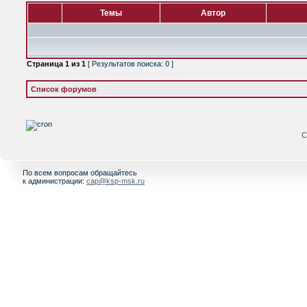
Темы
Автор
Страница
1
из
1
[ Результатов поиска: 0 ]
Список форумов
С
По всем вопросам обращайтесь
к администрации:
cap@ksp-msk.ru