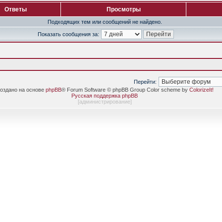
Ответы
Просмотры
Подходящих тем или сообщений не найдено.
Показать сообщения за:
Перейти:
оздано на основе
phpBB
® Forum Software © phpBB Group Color scheme by
ColorizeIt!
Русская поддержка phpBB
[
администрирование
]