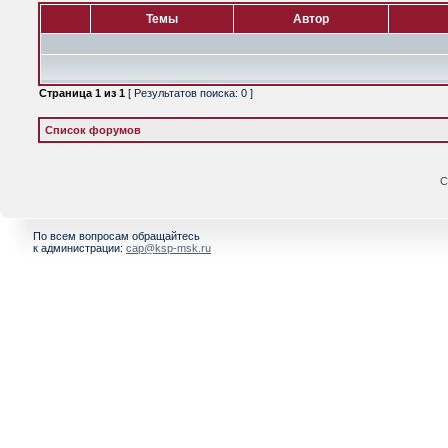
Темы
Автор
Страница
1
из
1
[ Результатов поиска: 0 ]
Список форумов
С
По всем вопросам обращайтесь
к администрации:
cap@ksp-msk.ru