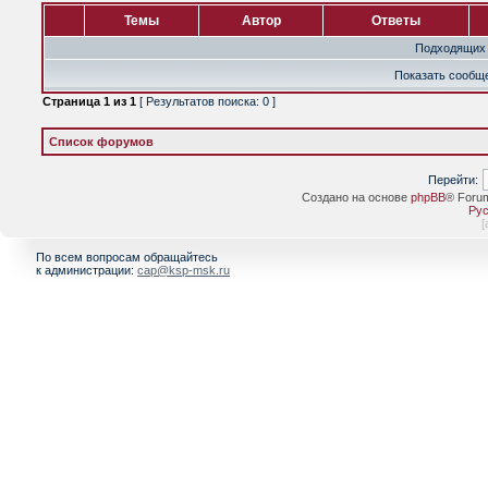
Темы
Автор
Ответы
Подходящих 
Показать сообще
Страница
1
из
1
[ Результатов поиска: 0 ]
Список форумов
Перейти:
Создано на основе
phpBB
® Foru
Рус
[
По всем вопросам обращайтесь
к администрации:
cap@ksp-msk.ru