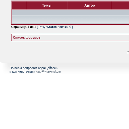
Темы
Автор
Страница
1
из
1
[ Результатов поиска: 0 ]
Список форумов
С
По всем вопросам обращайтесь
к администрации:
cap@ksp-msk.ru