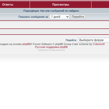
Ответы
Просмотры
Подходящих тем или сообщений не найдено.
Показать сообщения за:
Перейти:
оздано на основе
phpBB
® Forum Software © phpBB Group Color scheme by
ColorizeIt!
Русская поддержка phpBB
[
администрирование
]