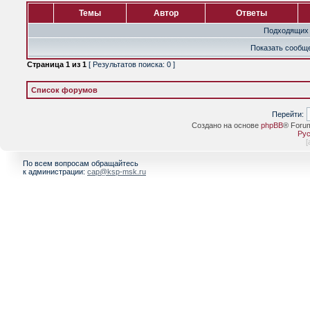
Темы
Автор
Ответы
Подходящих 
Показать сообще
Страница
1
из
1
[ Результатов поиска: 0 ]
Список форумов
Перейти:
Создано на основе
phpBB
® Foru
Рус
[
По всем вопросам обращайтесь
к администрации:
cap@ksp-msk.ru