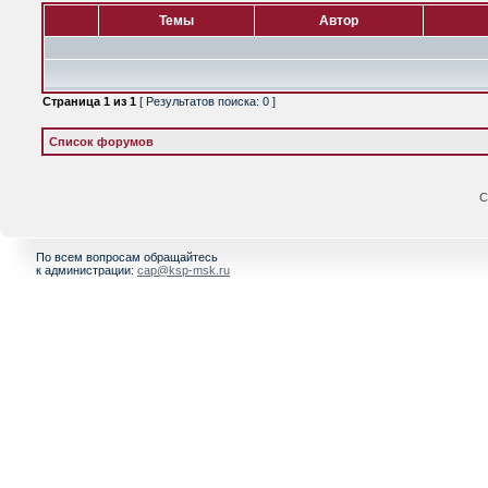
Темы
Автор
Страница
1
из
1
[ Результатов поиска: 0 ]
Список форумов
С
По всем вопросам обращайтесь
к администрации:
cap@ksp-msk.ru