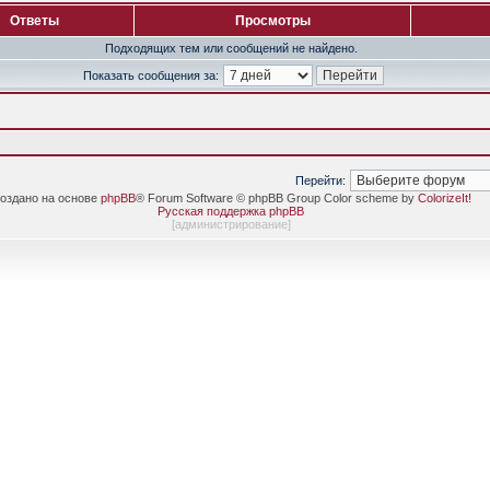
Ответы
Просмотры
Подходящих тем или сообщений не найдено.
Показать сообщения за:
Перейти:
оздано на основе
phpBB
® Forum Software © phpBB Group Color scheme by
ColorizeIt!
Русская поддержка phpBB
[
администрирование
]