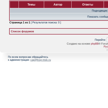
Темы
Автор
Ответы
Подходящих 
Показать сообще
Страница
1
из
1
[ Результатов поиска: 0 ]
Список форумов
Перейти:
Создано на основе
phpBB
® Foru
Рус
[
По всем вопросам обращайтесь
к администрации:
cap@ksp-msk.ru