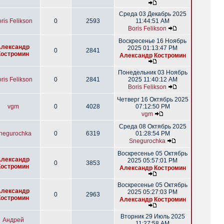
Среда 03 Декабрь 2025
ris Felikson
0
2593
11:44:51 AM
Boris Felikson
Воскресенье 16 Ноябрь
Александр
2025 01:13:47 PM
0
2841
Костромин
Александр Костромин
Понедельник 03 Ноябрь
ris Felikson
0
2841
2025 11:40:12 AM
Boris Felikson
Четверг 16 Октябрь 2025
vgm
0
4028
07:12:50 PM
vgm
Среда 08 Октябрь 2025
negurochka
0
6319
01:28:54 PM
Snegurochka
Воскресенье 05 Октябрь
Александр
2025 05:57:01 PM
0
3853
Костромин
Александр Костромин
Воскресенье 05 Октябрь
Александр
2025 05:27:03 PM
0
2963
Костромин
Александр Костромин
Вторник 29 Июль 2025
Андрей
11:27:58 AM