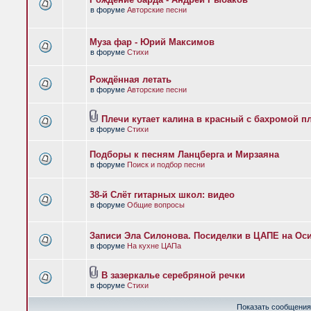
в форуме
Авторские песни
Муза фар - Юрий Максимов
в форуме
Стихи
Рождённая летать
в форуме
Авторские песни
Плечи кутает калина в красный с бахромой п
в форуме
Стихи
Подборы к песням Ланцберга и Мирзаяна
в форуме
Поиск и подбор песни
38-й Слёт гитарных школ: видео
в форуме
Общие вопросы
Записи Эла Силонова. Посиделки в ЦАПЕ на Оси
в форуме
На кухне ЦАПа
В зазеркалье серебряной речки
в форуме
Стихи
Показать сообщения