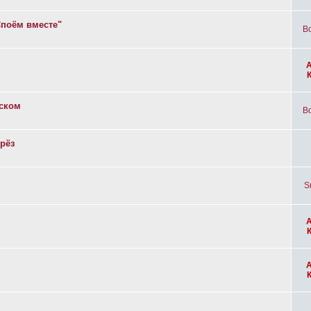
Споём вместе"
Bo
вском
Bo
рёз
S