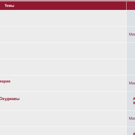
Темы
Ма
мерик
Ма
а Окуджавы
Ма