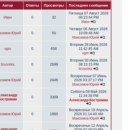
Автор
Ответы
Просмотры
Последнее сообщение
Пятница 07 Август 2026
Иван
0
32
06:23:44 PM
Иван
Четверг 06 Август 2026
ксимов Юрий
0
50
10:09:48 AM
Максимов Юрий
Вторник 28 Июль 2026
vgm
0
656
11:42:45 AM
vgm
Вторник 30 Июнь 2026
brusnika
0
2698
08:15:15 PM
brusnika
Воскресенье 07 Июнь
ксимов Юрий
0
2446
2026 03:37:17 PM
Максимов Юрий
Суббота 09 Май 2026
Александр
11:34:39 PM
0
3309
Костромин
Александр Костромин
Воскресенье 19 Апрель
ксимов Юрий
0
1860
2026 01:14:40 AM
Максимов Юрий
Воскресенье 12 Апрель
Александр
2026 02:49:03 PM