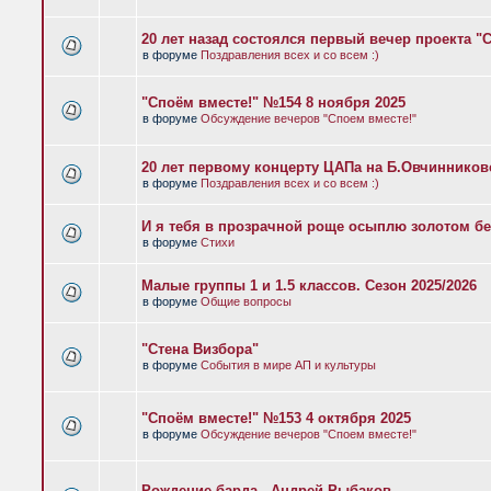
20 лет назад состоялся первый вечер проекта "
в форуме
Поздравления всех и со всем :)
"Споём вместе!" №154 8 ноября 2025
в форуме
Обсуждение вечеров "Споем вместе!"
20 лет первому концерту ЦАПа на Б.Овчиннико
в форуме
Поздравления всех и со всем :)
И я тебя в прозрачной роще осыплю золотом бе
в форуме
Стихи
Малые группы 1 и 1.5 классов. Сезон 2025/2026
в форуме
Общие вопросы
"Стена Визбора"
в форуме
События в мире АП и культуры
"Споём вместе!" №153 4 октября 2025
в форуме
Обсуждение вечеров "Споем вместе!"
Рождение барда - Андрей Рыбаков