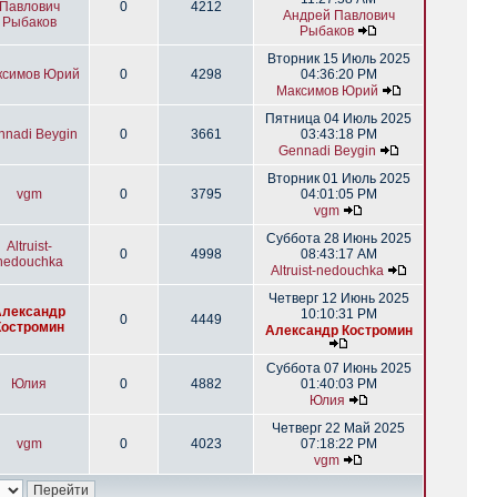
Павлович
0
4212
Андрей Павлович
Рыбаков
Рыбаков
Вторник 15 Июль 2025
ксимов Юрий
0
4298
04:36:20 PM
Максимов Юрий
Пятница 04 Июль 2025
nnadi Beygin
0
3661
03:43:18 PM
Gennadi Beygin
Вторник 01 Июль 2025
vgm
0
3795
04:01:05 PM
vgm
Суббота 28 Июнь 2025
Altruist-
0
4998
08:43:17 AM
nedouchka
Altruist-nedouchka
Четверг 12 Июнь 2025
Александр
10:10:31 PM
0
4449
Костромин
Александр Костромин
Суббота 07 Июнь 2025
Юлия
0
4882
01:40:03 PM
Юлия
Четверг 22 Май 2025
vgm
0
4023
07:18:22 PM
vgm