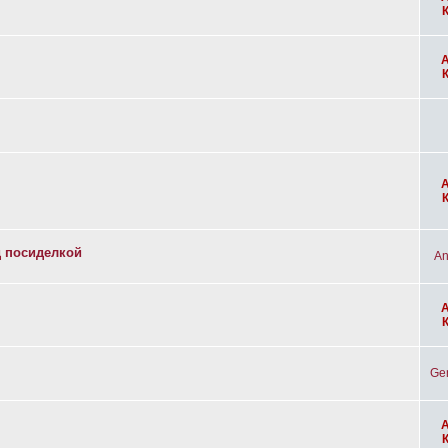
д посиделкой
An
Ge