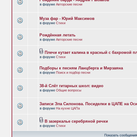
в форуме
Авторские песни
Муза фар - Юрий Максимов
в форуме
Стихи
Рождённая летать
в форуме
Авторские песни
Плечи кутает калина в красный с бахромой п
в форуме
Стихи
Подборы к песням Ланцберга и Мирзаяна
в форуме
Поиск и подбор песни
38-й Слёт гитарных школ: видео
в форуме
Общие вопросы
Записи Эла Силонова. Посиделки в ЦАПЕ на Оси
в форуме
На кухне ЦАПа
В зазеркалье серебряной речки
в форуме
Стихи
Показать сообщения