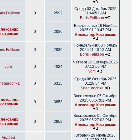
Среда 03 Декабрь 2025
ris Felikson
0
2592
11:44:51 AM
Boris Felikson
Воскресенье 16 Ноябрь
Александр
2025 01:13:47 PM
0
2836
Костромин
Александр Костромин
Понедельник 03 Ноябрь
ris Felikson
0
2836
2025 11:40:12 AM
Boris Felikson
Четверг 16 Октябрь 2025
vgm
0
4024
07:12:50 PM
vgm
Среда 08 Октябрь 2025
negurochka
0
6315
01:28:54 PM
Snegurochka
Воскресенье 05 Октябрь
Александр
2025 05:57:01 PM
0
3853
Костромин
Александр Костромин
Воскресенье 05 Октябрь
Александр
2025 05:27:03 PM
0
2959
Костромин
Александр Костромин
Вторник 29 Июль 2025
Андрей
11:27:58 AM