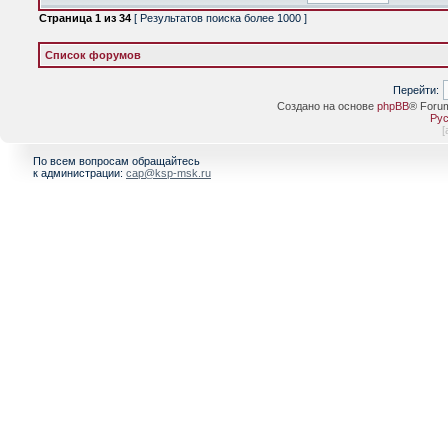
Страница
1
из
34
[ Результатов поиска более 1000 ]
Список форумов
Перейти:
Создано на основе
phpBB
® Foru
Рус
[
По всем вопросам обращайтесь
к администрации:
cap@ksp-msk.ru