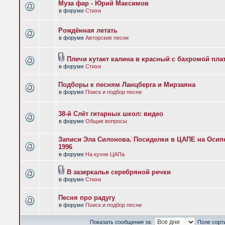
Муза фар - Юрий Максимов
в форуме
Стихи
Рождённая летать
в форуме
Авторские песни
Плечи кутает калина в красный с бахромой пла
в форуме
Стихи
Подборы к песням Ланцберга и Мирзаяна
в форуме
Поиск и подбор песни
38-й Слёт гитарных школ: видео
в форуме
Общие вопросы
Записи Эла Силонова. Посиделки в ЦАПЕ на Осипе
1996
в форуме
На кухне ЦАПа
В зазеркалье серебряной речки
в форуме
Стихи
Песня про радугу
в форуме
Поиск и подбор песни
Показать сообщения за:
Поле сорт