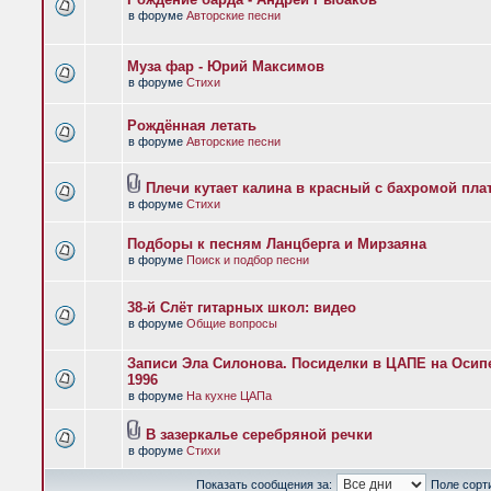
в форуме
Авторские песни
Муза фар - Юрий Максимов
в форуме
Стихи
Рождённая летать
в форуме
Авторские песни
Плечи кутает калина в красный с бахромой пла
в форуме
Стихи
Подборы к песням Ланцберга и Мирзаяна
в форуме
Поиск и подбор песни
38-й Слёт гитарных школ: видео
в форуме
Общие вопросы
Записи Эла Силонова. Посиделки в ЦАПЕ на Осипе
1996
в форуме
На кухне ЦАПа
В зазеркалье серебряной речки
в форуме
Стихи
Показать сообщения за:
Поле сорт