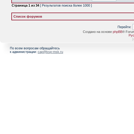
Страница
1
из
34
[ Результатов поиска более 1000 ]
Список форумов
Перейти:
Создано на основе
phpBB
® Foru
Рус
[
По всем вопросам обращайтесь
к администрации:
cap@ksp-msk.ru