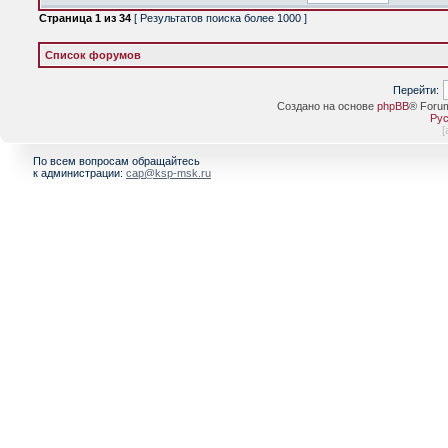
Страница
1
из
34
[ Результатов поиска более 1000 ]
Список форумов
Перейти:
Создано на основе
phpBB
® Foru
Рус
[
По всем вопросам обращайтесь
к администрации:
cap@ksp-msk.ru