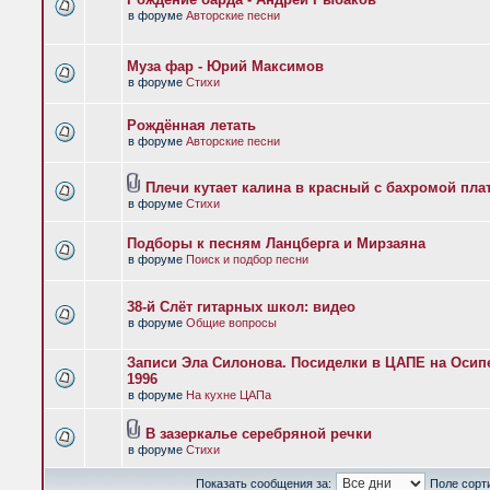
в форуме
Авторские песни
Муза фар - Юрий Максимов
в форуме
Стихи
Рождённая летать
в форуме
Авторские песни
Плечи кутает калина в красный с бахромой пла
в форуме
Стихи
Подборы к песням Ланцберга и Мирзаяна
в форуме
Поиск и подбор песни
38-й Слёт гитарных школ: видео
в форуме
Общие вопросы
Записи Эла Силонова. Посиделки в ЦАПЕ на Осипе
1996
в форуме
На кухне ЦАПа
В зазеркалье серебряной речки
в форуме
Стихи
Показать сообщения за:
Поле сорт