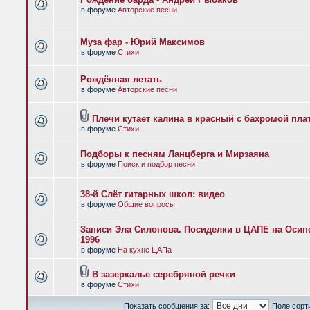
в форуме
Авторские песни
Муза фар - Юрий Максимов
в форуме
Стихи
Рождённая летать
в форуме
Авторские песни
Плечи кутает калина в красный с бахромой пла
в форуме
Стихи
Подборы к песням Ланцберга и Мирзаяна
в форуме
Поиск и подбор песни
38-й Слёт гитарных школ: видео
в форуме
Общие вопросы
Записи Эла Силонова. Посиделки в ЦАПЕ на Осипе
1996
в форуме
На кухне ЦАПа
В зазеркалье серебряной речки
в форуме
Стихи
Показать сообщения за:
Поле сорт