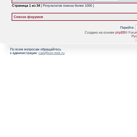
Страница
1
из
34
[ Результатов поиска более 1000 ]
Список форумов
Перейти:
Создано на основе
phpBB
® Foru
Рус
[
По всем вопросам обращайтесь
к администрации:
cap@ksp-msk.ru