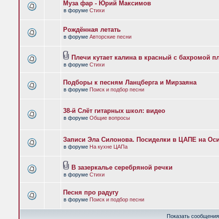
Муза фар - Юрий Максимов
в форуме
Стихи
Рождённая летать
в форуме
Авторские песни
Плечи кутает калина в красный с бахромой п
в форуме
Стихи
Подборы к песням Ланцберга и Мирзаяна
в форуме
Поиск и подбор песни
38-й Слёт гитарных школ: видео
в форуме
Общие вопросы
Записи Эла Силонова. Посиделки в ЦАПЕ на Оси
в форуме
На кухне ЦАПа
В зазеркалье серебряной речки
в форуме
Стихи
Песня про радугу
в форуме
Поиск и подбор песни
Показать сообщения