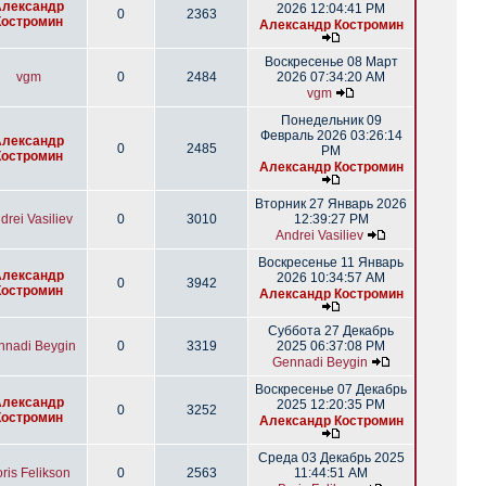
Александр
2026 12:04:41 PM
0
2363
Костромин
Александр Костромин
Воскресенье 08 Март
vgm
0
2484
2026 07:34:20 AM
vgm
Понедельник 09
Февраль 2026 03:26:14
Александр
0
2485
PM
Костромин
Александр Костромин
Вторник 27 Январь 2026
drei Vasiliev
0
3010
12:39:27 PM
Andrei Vasiliev
Воскресенье 11 Январь
Александр
2026 10:34:57 AM
0
3942
Костромин
Александр Костромин
Суббота 27 Декабрь
nnadi Beygin
0
3319
2025 06:37:08 PM
Gennadi Beygin
Воскресенье 07 Декабрь
Александр
2025 12:20:35 PM
0
3252
Костромин
Александр Костромин
Среда 03 Декабрь 2025
ris Felikson
0
2563
11:44:51 AM