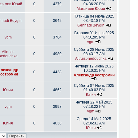
ксимов Юрий
0
4279
04:36:20 PM
Максимов Юрий
Пятница 04 Июль 2025
nnadi Beygin
0
3642
03:43:18 PM
Gennadi Beygin
Вторник 01 Июль 2025
vgm
0
3764
04:01:05 PM
vgm
Суббота 28 Июнь 2025
Altruist-
0
4980
08:43:17 AM
nedouchka
Altruist-nedouchka
Четверг 12 Июнь 2025
Александр
10:10:31 PM
0
4438
Костромин
Александр Костромин
Суббота 07 Июнь 2025
Юлия
0
4862
01:40:03 PM
Юлия
Четверг 22 Май 2025
vgm
0
3998
07:18:22 PM
vgm
Среда 14 Май 2025
Юлия
0
4038
02:36:31 AM
Юлия