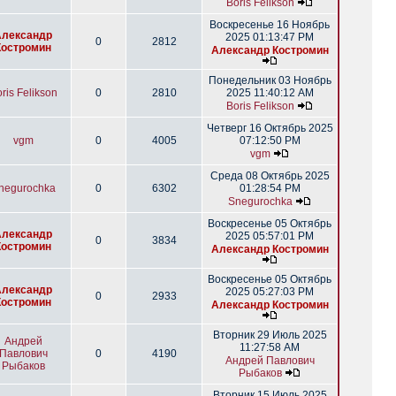
Boris Felikson
Воскресенье 16 Ноябрь
Александр
2025 01:13:47 PM
0
2812
Костромин
Александр Костромин
Понедельник 03 Ноябрь
ris Felikson
0
2810
2025 11:40:12 AM
Boris Felikson
Четверг 16 Октябрь 2025
vgm
0
4005
07:12:50 PM
vgm
Среда 08 Октябрь 2025
negurochka
0
6302
01:28:54 PM
Snegurochka
Воскресенье 05 Октябрь
Александр
2025 05:57:01 PM
0
3834
Костромин
Александр Костромин
Воскресенье 05 Октябрь
Александр
2025 05:27:03 PM
0
2933
Костромин
Александр Костромин
Вторник 29 Июль 2025
Андрей
11:27:58 AM
Павлович
0
4190
Андрей Павлович
Рыбаков
Рыбаков
Вторник 15 Июль 2025