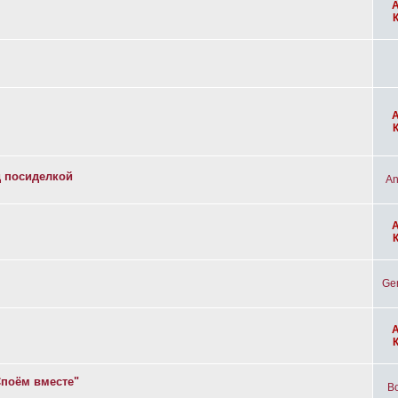
д посиделкой
An
Ge
Споём вместе"
Bo