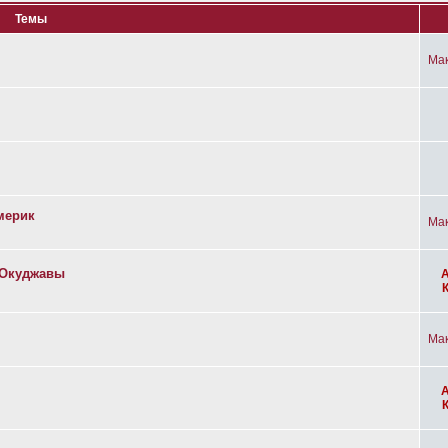
Темы
Ма
мерик
Ма
а Окуджавы
Ма