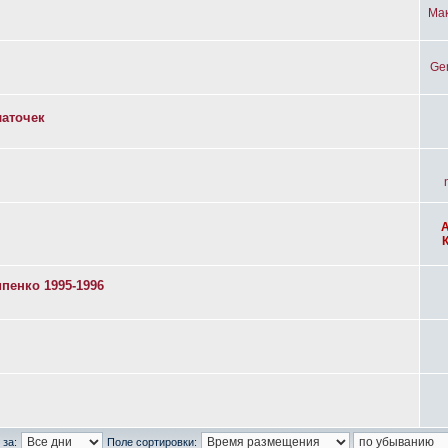
Ма
Ge
латочек
пенко 1995-1996
 за:
Поле сортировки: