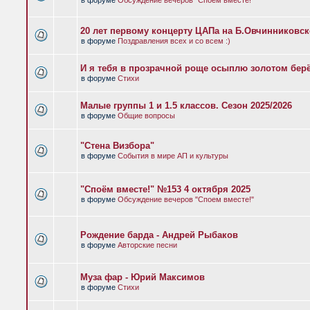
в форуме
Обсуждение вечеров "Споем вместе!"
20 лет первому концерту ЦАПа на Б.Овчинниковс
в форуме
Поздравления всех и со всем :)
И я тебя в прозрачной роще осыплю золотом бер
в форуме
Стихи
Малые группы 1 и 1.5 классов. Сезон 2025/2026
в форуме
Общие вопросы
"Стена Визбора"
в форуме
События в мире АП и культуры
"Споём вместе!" №153 4 октября 2025
в форуме
Обсуждение вечеров "Споем вместе!"
Рождение барда - Андрей Рыбаков
в форуме
Авторские песни
Муза фар - Юрий Максимов
в форуме
Стихи