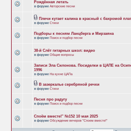
Рождённая летать
в форуме
Авторские песни
Плечи кутает калина в красный с бахромой пла
в форуме
Стихи
Подборы к песням Ланцберга и Мирзаяна
в форуме
Поиск и подбор песни
38-й Слёт гитарных школ: видео
в форуме
Общие вопросы
Записи Эла Силонова. Посиделки в ЦАПЕ на Осипе
1996
в форуме
На кухне ЦАПа
В зазеркалье серебряной речки
в форуме
Стихи
Песня про радугу
в форуме
Поиск и подбор песни
Споём вместе!" №152 10 мая 2025
в форуме
Обсуждение вечеров "Споем вместе!"