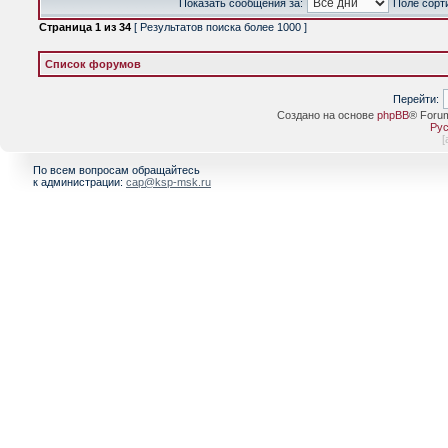
Показать сообщения за:
Поле сорт
Страница
1
из
34
[ Результатов поиска более 1000 ]
Список форумов
Перейти:
Создано на основе
phpBB
® Foru
Рус
[
По всем вопросам обращайтесь
к администрации:
cap@ksp-msk.ru